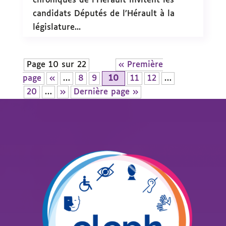
chroniques de l’Hérault invitent les
candidats Députés de l’Hérault à la
législature...
Page 10 sur 22
« Première
page
«
…
8
9
10
11
12
…
20
…
»
Dernière page »