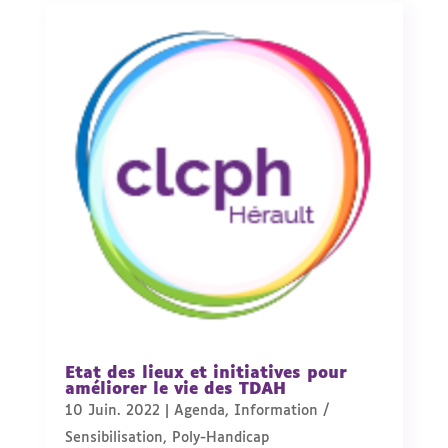
Etat des lieux et initiatives pour
améliorer le vie des TDAH
10 Juin. 2022
|
Agenda
,
Information /
Sensibilisation
,
Poly-Handicap