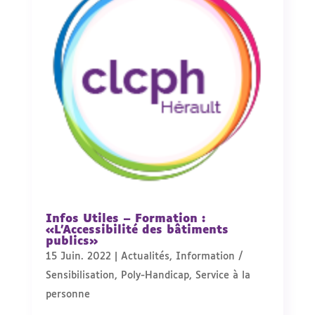
Infos Utiles – Formation :
«L’Accessibilité des bâtiments
publics»
15 Juin. 2022
|
Actualités
,
Information /
Sensibilisation
,
Poly-Handicap
,
Service à la
personne