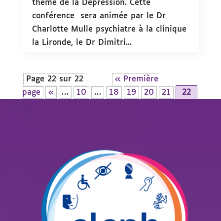
thème de la Dépression. Cette
conférence sera animée par le Dr
Charlotte Mulle psychiatre à la clinique
la Lironde, le Dr Dimitri...
Page 22 sur 22
« Première
page
«
…
10
…
18
19
20
21
22