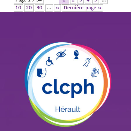
Page 1 / 34
1
2
3
4
5
…
10
20
30
…
»
Dernière page »