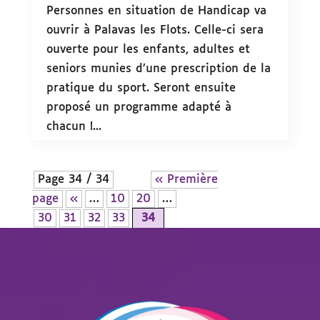
Personnes en situation de Handicap va
ouvrir à Palavas les Flots. Celle-ci sera
ouverte pour les enfants, adultes et
seniors munies d’une prescription de la
pratique du sport. Seront ensuite
proposé un programme adapté à
chacun !...
Page 34 / 34
« Première
page
«
…
10
20
…
30
31
32
33
34