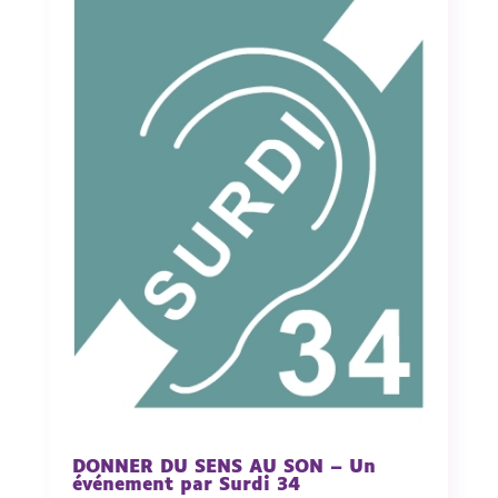
DONNER DU SENS AU SON – Un
événement par Surdi 34