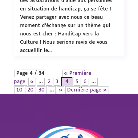
des associations d’aide aux personnes
en situation de handicap, ça se fête !
Venez partager avec nous ce beau
moment d’échange sur un thème qui
nous est cher : HandiCap vers la
Culture ! Nous serions ravis de vous
accueillir le...
Page 4 / 34
« Première
page
«
…
2
3
4
5
6
…
10
20
30
…
»
Dernière page »