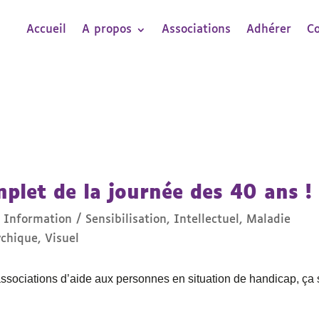
Accueil
A propos
Associations
Adhérer
C
plet de la journée des 40 ans !
,
Information / Sensibilisation
,
Intellectuel
,
Maladie
ychique
,
Visuel
associations d’aide aux personnes en situation de handicap, ça