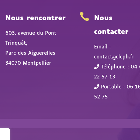


Nous rencontrer
Nous
contacter
603, avenue du Pont
Trinquât,
Email :
Parc des Aiguerelles
contact@clcph.fr
34070 Montpellier
Téléphone : 04 
22 57 13
Portable : 06 1
52 75