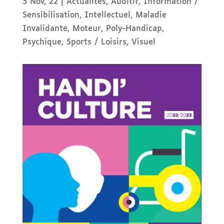
3 Nov, 22
|
Actualités
,
Auditif
,
Information /
Sensibilisation
,
Intellectuel
,
Maladie
Invalidante
,
Moteur
,
Poly-Handicap
,
Psychique
,
Sports / Loisirs
,
Visuel