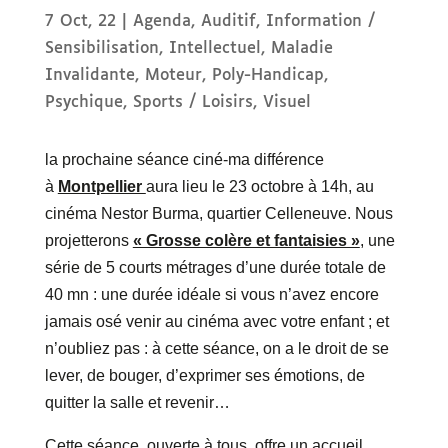
7 Oct, 22
|
Agenda
,
Auditif
,
Information /
Sensibilisation
,
Intellectuel
,
Maladie
Invalidante
,
Moteur
,
Poly-Handicap
,
Psychique
,
Sports / Loisirs
,
Visuel
la prochaine séance ciné-ma différence
à
Montpellier
aura lieu le 23 octobre à 14h, au
cinéma Nestor Burma, quartier Celleneuve. Nous
projetterons
« Grosse colère et fantaisies »
, une
série de 5 courts métrages d’une durée totale de
40 mn : une durée idéale si vous n’avez encore
jamais osé venir au cinéma avec votre enfant ; et
n’oubliez pas : à cette séance, on a le droit de se
lever, de bouger, d’exprimer ses émotions, de
quitter la salle et revenir…
Cette séance, ouverte à tous, offre un accueil