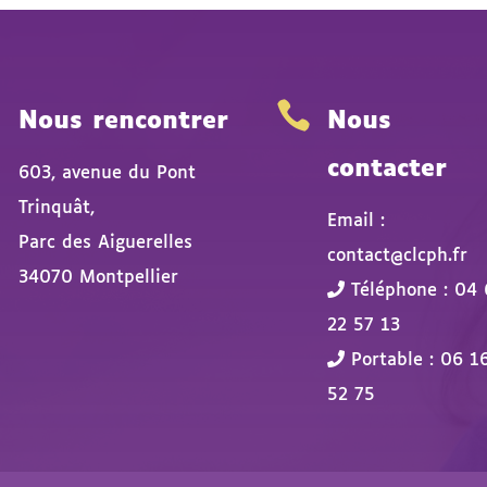


Nous rencontrer
Nous
contacter
603, avenue du Pont
Trinquât,
Email :
Parc des Aiguerelles
contact@clcph.fr
34070 Montpellier
Téléphone : 04 
22 57 13
Portable : 06 1
52 75