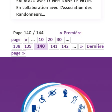
SALAGOU avec DÎNER DANS LE NOIR.
En collaboration avec l’Association des
Randonneurs...
Page 140 / 144
« Première
page
«
…
10
20
30
…
138
139
140
141
142
…
»
Dernière
page »