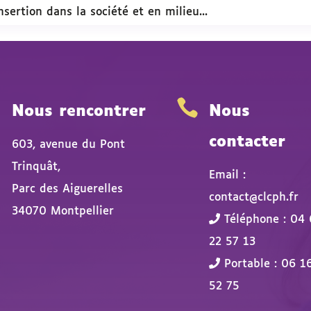
nsertion dans la société et en milieu...


Nous rencontrer
Nous
contacter
603, avenue du Pont
Trinquât,
Email :
Parc des Aiguerelles
contact@clcph.fr
34070 Montpellier
Téléphone : 04 
22 57 13
Portable : 06 1
52 75