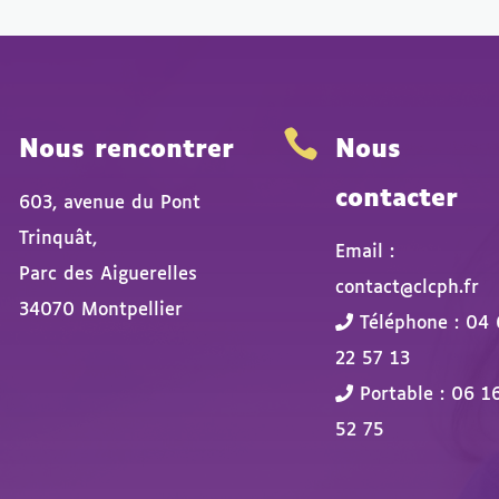


Nous rencontrer
Nous
contacter
603, avenue du Pont
Trinquât,
Email :
Parc des Aiguerelles
contact@clcph.fr
34070 Montpellier
Téléphone : 04 
22 57 13
Portable : 06 1
52 75