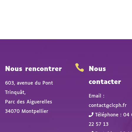


Nous rencontrer
Nous
contacter
603, avenue du Pont
Trinquât,
Email :
Parc des Aiguerelles
contact@clcph.fr
34070 Montpellier
Téléphone : 04 
22 57 13