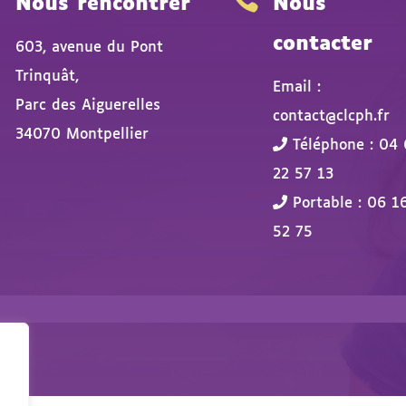
Nous rencontrer
Nous
contacter
603, avenue du Pont
Trinquât,
Email :
Parc des Aiguerelles
contact@clcph.fr
34070 Montpellier
Téléphone : 04 
22 57 13
Portable : 06 1
52 75