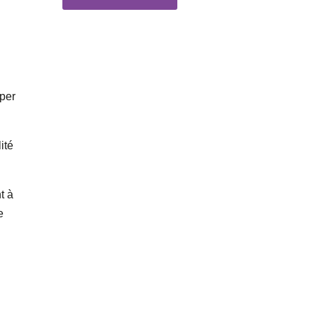
pper
ité
t à
e