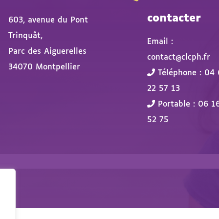
contacter
603, avenue du Pont
Trinquât,
Email :
Parc des Aiguerelles
contact@clcph.fr
34070 Montpellier
Téléphone : 04 
22 57 13
Portable : 06 1
52 75