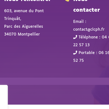
contacter
603, avenue du Pont
Trinquât,
Email :
Parc des Aiguerelles
contact@clcph.fr
34070 Montpellier
Téléphone : 04 
22 57 13
Portable : 06 1
52 75