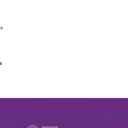
es
.
s