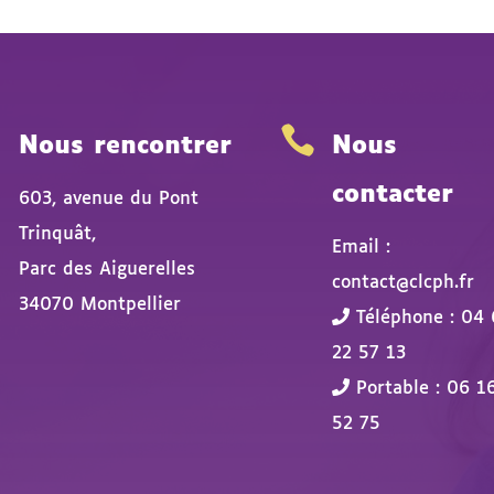


Nous rencontrer
Nous
contacter
603, avenue du Pont
Trinquât,
Email :
Parc des Aiguerelles
contact@clcph.fr
34070 Montpellier
Téléphone : 04 
22 57 13
Portable : 06 1
52 75