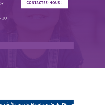
67
CONTACTEZ-NOUS !
6 10
🎉 Congrés/Salon du Handicap & de l’A