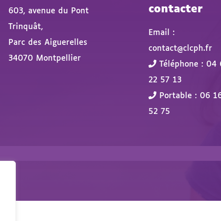
contacter
603, avenue du Pont
Trinquât,
Email :
Parc des Aiguerelles
contact@clcph.fr
34070 Montpellier
Téléphone : 04 
22 57 13
Portable : 06 1
52 75