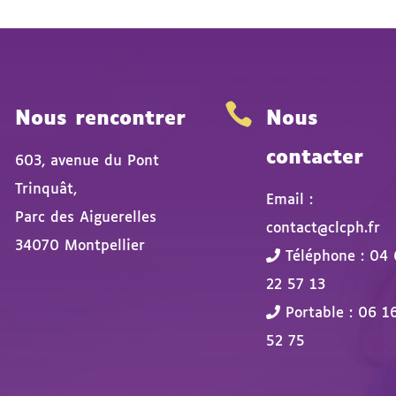


Nous rencontrer
Nous
contacter
603, avenue du Pont
Trinquât,
Email :
Parc des Aiguerelles
contact@clcph.fr
34070 Montpellier
Téléphone : 04 
22 57 13
Portable : 06 1
52 75