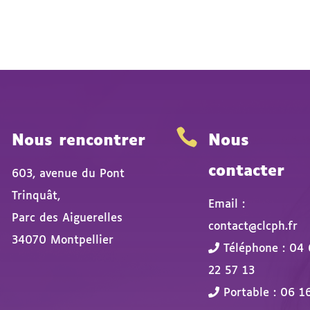


Nous rencontrer
Nous
contacter
603, avenue du Pont
Trinquât,
Email :
Parc des Aiguerelles
contact@clcph.fr
34070 Montpellier
Téléphone : 04 
22 57 13
Portable : 06 1