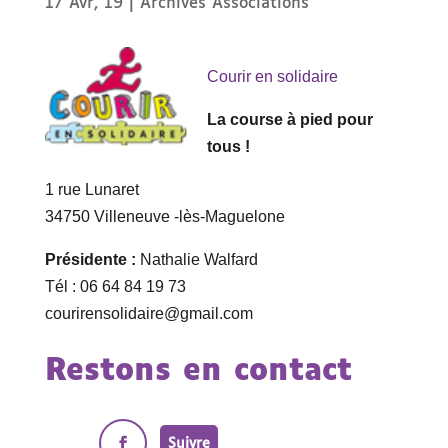
17 Avr, 19
|
Archives Associations
Courir en solidaire
La course à pied pour
tous !
1 rue Lunaret
34750 Villeneuve -lès-Maguelone
Présidente :
Nathalie Walfard
Tél : 06 64 84 19 73
courirensolidaire@gmail.com
Restons en contact
Suivre