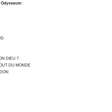
xe Odysseum
:
UD
ON DIEU ?
BOUT DU MONDE
IDON