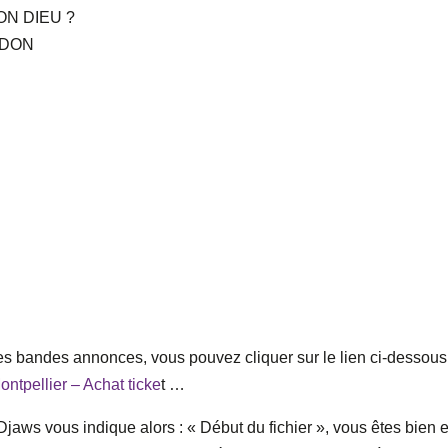
ON DIEU ?
IDON
les bandes annonces, vous pouvez cliquer sur le lien ci-dessous
ntpellier – Achat ticke
t …
), Djaws vous indique alors : « Début du fichier », vous êtes bien 