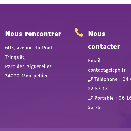


Nous rencontrer
Nous
contacter
603, avenue du Pont
Trinquât,
Email :
Parc des Aiguerelles
contact@clcph.fr
34070 Montpellier
Téléphone : 04 
22 57 13
Portable : 06 1
52 75