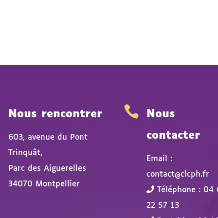


Nous rencontrer
Nous
contacter
603, avenue du Pont
Trinquât,
Email :
Parc des Aiguerelles
contact@clcph.fr
34070 Montpellier
Téléphone : 04 
22 57 13