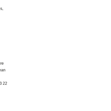
s,
ure
Jean
83 22