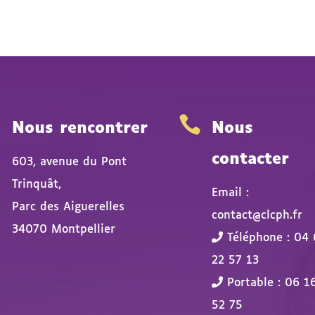


Nous rencontrer
Nous
contacter
603, avenue du Pont
Trinquât,
Email :
Parc des Aiguerelles
contact@clcph.fr
34070 Montpellier
Téléphone : 04 
22 57 13
Portable : 06 1
52 75