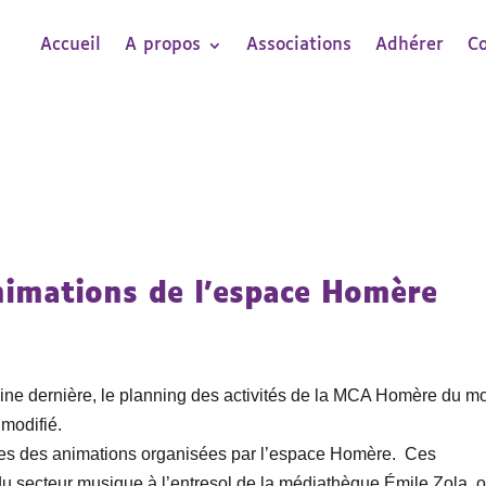
Accueil
A propos
Associations
Adhérer
C
nimations de l’espace Homère
ine dernière, le planning des activités de la MCA Homère du m
 modifié.
tes des animations organisées par l’espace Homère. Ces
 du secteur musique à l’entresol de la médiathèque Émile Zola, 