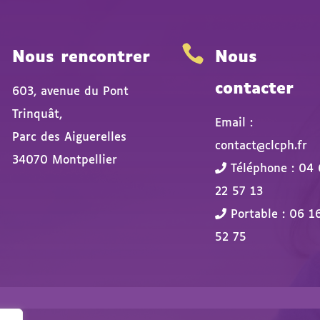


Nous rencontrer
Nous
contacter
603, avenue du Pont
Trinquât,
Email :
Parc des Aiguerelles
contact@clcph.fr
34070 Montpellier
Téléphone : 04 
22 57 13
Portable : 06 1
52 75