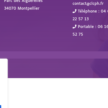
Parc des Aiguerelles
contact@clcph.fr
34070 Montpellier
Téléphone : 04 
22 57 13
Portable : 06 1
52 75