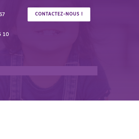
67
CONTACTEZ-NOUS !
6 10
🎉 Congrés/Salon du Handicap & de l