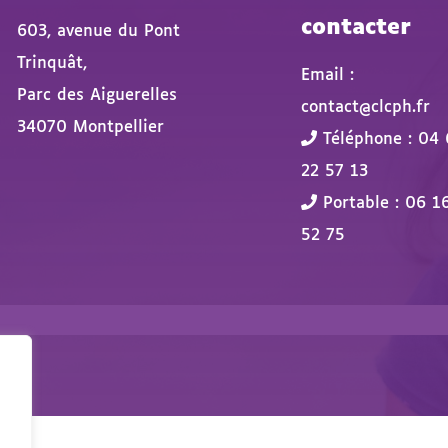
contacter
603, avenue du Pont
Trinquât,
Email :
Parc des Aiguerelles
contact@clcph.fr
34070 Montpellier
Téléphone : 04 
22 57 13
Portable : 06 1
52 75