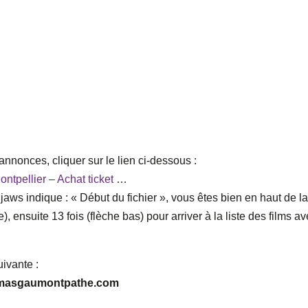
nnonces, cliquer sur le lien ci-dessous :
tpellier – Achat ticket
…
, Djaws indique : « Début du fichier », vous êtes bien en haut de l
), ensuite 13 fois (flèche bas) pour arriver à la liste des films a
uivante :
inemasgaumontpathe.com