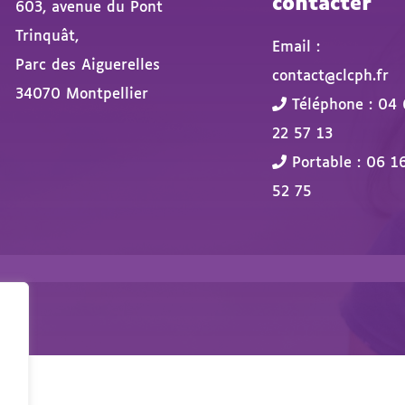
contacter
603, avenue du Pont
Trinquât,
Email :
Parc des Aiguerelles
contact@clcph.fr
34070 Montpellier
Téléphone : 04 
22 57 13
Portable : 06 1
52 75