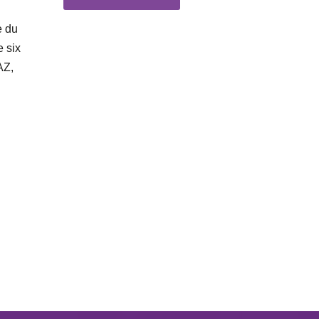
e du
e six
AZ,