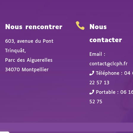


Nous rencontrer
Nous
contacter
603, avenue du Pont
Trinquât,
Email :
Parc des Aiguerelles
contact@clcph.fr
34070 Montpellier
Téléphone : 04 
22 57 13
Portable : 06 1
52 75