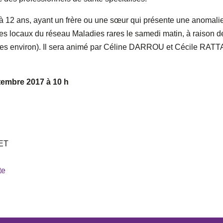
à 12 ans, ayant un frère ou une sœur qui présente une anomali
s locaux du réseau Maladies rares le samedi matin, à raison d
nes environ). Il sera animé par Céline DARROU et Cécile RATT
ptembre 2017
à 10 h
NET
te