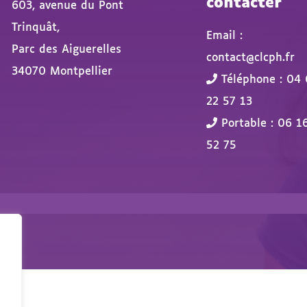
contacter
603, avenue du Pont
Trinquât,
Email :
Parc des Aiguerelles
contact@clcph.fr
34070 Montpellier
Téléphone : 04 
22 57 13
Portable : 06 1
52 75