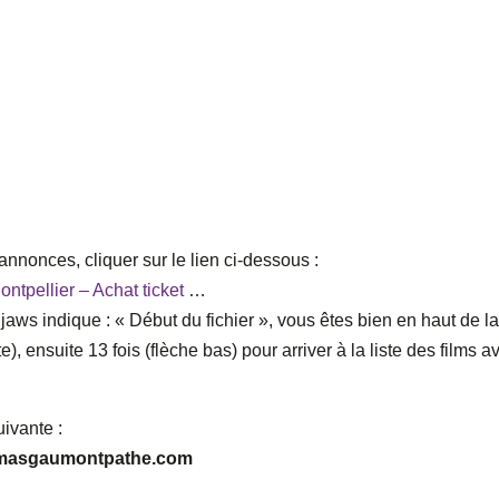
nnonces, cliquer sur le lien ci-dessous :
tpellier – Achat ticket
…
, Djaws indique : « Début du fichier », vous êtes bien en haut de l
e), ensuite 13 fois (flèche bas) pour arriver à la liste des films a
uivante :
inemasgaumontpathe.com