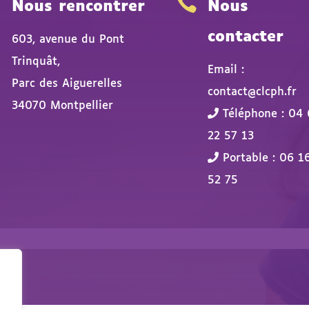


Nous rencontrer
Nous
contacter
603, avenue du Pont
Trinquât,
Email :
Parc des Aiguerelles
contact@clcph.fr
34070 Montpellier
Téléphone : 04 
22 57 13
Portable : 06 1
52 75