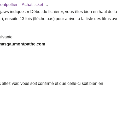
tpellier – Achat ticket
…
, Djaws indique : « Début du fichier », vous êtes bien en haut de l
), ensuite 13 fois (flèche bas) pour arriver à la liste des films a
uivante :
inemasgaumontpathe.com
allez voir, vous soit confirmé et que celle-ci soit bien en