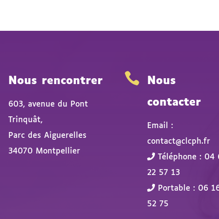


Nous rencontrer
Nous
contacter
603, avenue du Pont
Trinquât,
Email :
Parc des Aiguerelles
contact@clcph.fr
34070 Montpellier
Téléphone : 04 
22 57 13
Portable : 06 1
52 75