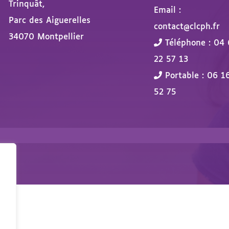
Trinquât,
Email :
Parc des Aiguerelles
contact@clcph.fr
34070 Montpellier
Téléphone : 04 
22 57 13
Portable : 06 1
52 75