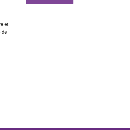
e et
e de