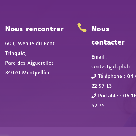


Nous rencontrer
Nous
contacter
603, avenue du Pont
Trinquât,
Email :
Parc des Aiguerelles
contact@clcph.fr
34070 Montpellier
Téléphone : 04 
22 57 13
Portable : 06 1
52 75