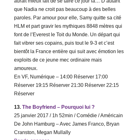
aurait mieux fait de se taire ce jour là… D’autant
que Nadia ne croit pas beaucoup à des belles
paroles. Par amour pour elle, Samy quitte sa cité
HLM et part gravir les mythiques 8848 mètres qui
font de l’Everest le Toit du Monde. Un départ qui
fait vibrer ses copains, puis tout le 9-3 et c’est
bientôt la France entière qui suit avec émotion les
exploits de ce jeune mec ordinaire mais
amoureux.
En VF, Numérique – ‎14‎:‎00 Réserver‎ 17‎:‎00
Réserver ‎19‎:‎15 Réserver ‎21‎:‎30 Réserver ‎22‎:‎15
Réserver
13.
The Boyfriend – Pourquoi lui ?
25 janvier 2017 / 1h 52min / Comédie / Américain
De John Hamburg – Avec James Franco, Bryan
Cranston, Megan Mullally