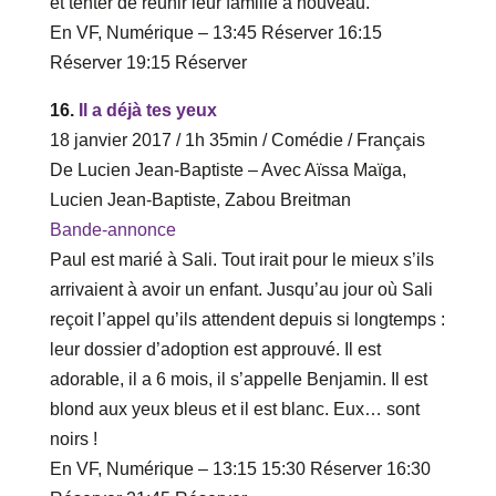
et tenter de réunir leur famille à nouveau.
En VF, Numérique – ‎13‎:‎45 Réserver ‎16‎:‎15
Réserver‎ 19‎:‎15 Réserver
16.
Il a déjà tes yeux
18 janvier 2017 / 1h 35min / Comédie / Français
De Lucien Jean-Baptiste – Avec Aïssa Maïga,
Lucien Jean-Baptiste, Zabou Breitman
Bande-annonce
Paul est marié à Sali. Tout irait pour le mieux s’ils
arrivaient à avoir un enfant. Jusqu’au jour où Sali
reçoit l’appel qu’ils attendent depuis si longtemps :
leur dossier d’adoption est approuvé. Il est
adorable, il a 6 mois, il s’appelle Benjamin. Il est
blond aux yeux bleus et il est blanc. Eux… sont
noirs !
En VF, Numérique – ‎13‎:‎15 ‎15‎:‎30 Réserver ‎16‎:‎30