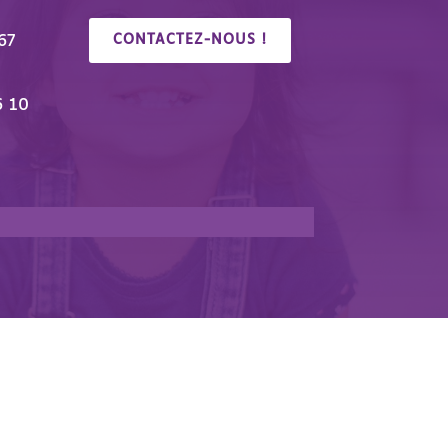
67
CONTACTEZ-NOUS !
6 10
🎉 Congrés/Salon du Handicap & de l’