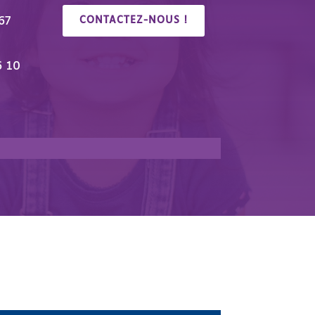
67
CONTACTEZ-NOUS !
6 10
🎉 Congrés/Salon du Handicap & de l