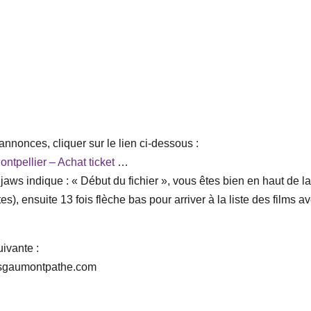
nnonces, cliquer sur le lien ci-dessous :
tpellier – Achat ticket
…
, Djaws indique : « Début du fichier », vous êtes bien en haut de l
es), ensuite 13 fois flèche bas pour arriver à la liste des films a
uivante :
masgaumontpathe.com