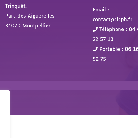
Trinquât,
Email :
Parc des Aiguerelles
contact@clcph.fr
34070 Montpellier
Téléphone : 04 
22 57 13
Portable : 06 1
52 75