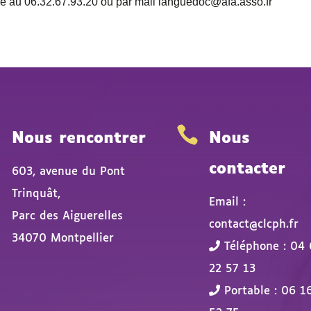
e au 06.32.67.93.20 ou par mail languedoc@afa.asso.fr


Nous rencontrer
Nous
contacter
603, avenue du Pont
Trinquât,
Email :
Parc des Aiguerelles
contact@clcph.fr
34070 Montpellier
Téléphone : 04 
22 57 13
Portable : 06 1