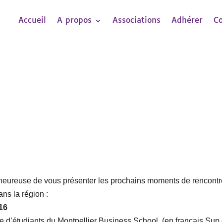
Accueil
A propos
Associations
Adhérer
C
heureuse de vous présenter les prochains moments de rencontr
ans la région :
16
e d’étudiants du Montpellier Business School, (en français Sup