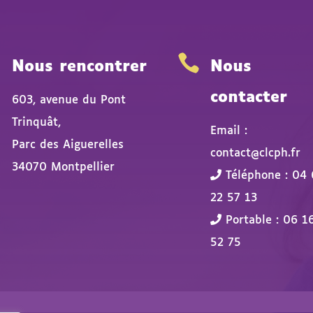


Nous rencontrer
Nous
contacter
603, avenue du Pont
Trinquât,
Email :
Parc des Aiguerelles
contact@clcph.fr
34070 Montpellier
Téléphone : 04 
22 57 13
Portable : 06 1
52 75