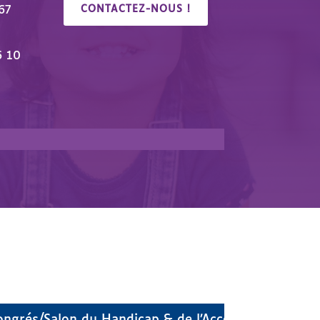
67
CONTACTEZ-NOUS !
6 10
🎉 Congrés/Salon du Handicap