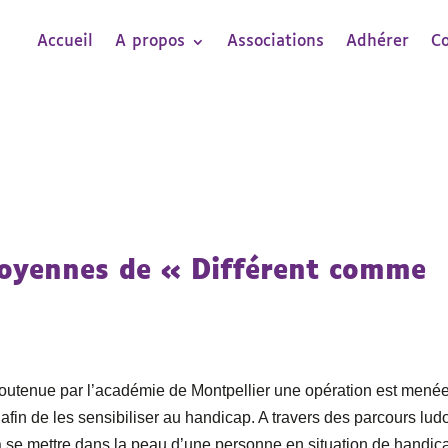
Accueil
A propos
Associations
Adhérer
C
toyennes de « Différent comme
t soutenue par l’académie de Montpellier une opération est mené
fin de les sensibiliser au handicap. A travers des parcours lud
 se mettre dans la peau d’une personne en situation de handic