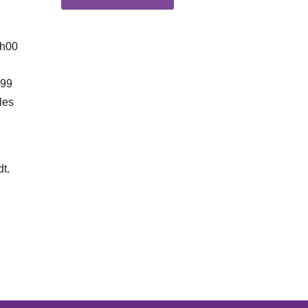
h00
.99
les
dt.