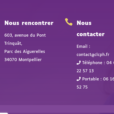


Nous rencontrer
Nous
contacter
603, avenue du Pont
Trinquât,
Email :
Parc des Aiguerelles
contact@clcph.fr
34070 Montpellier
Téléphone : 04 
22 57 13
Portable : 06 1
52 75