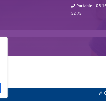
Portable : 06 1
52 75
🎉 Co