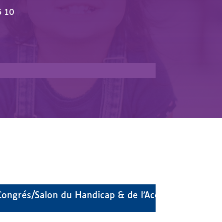
6 10
🎉 Congrés/Salon du Handicap
ngrés/Salon du Handicap & de l’Accessibilité – 15 O