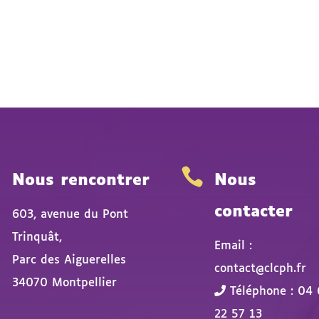


Nous rencontrer
Nous
contacter
603, avenue du Pont
Trinquât,
Email :
Parc des Aiguerelles
contact@clcph.fr
34070 Montpellier
Téléphone : 04 
22 57 13