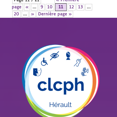
Page 11 / 21
« Première
page
«
…
9
10
11
12
13
…
20
…
»
Dernière page »